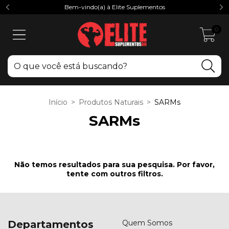
Bem-vindo(a) à Elite Suplementos
0
Início
>
Produtos Naturais
>
SARMs
SARMs
Não temos resultados para sua pesquisa. Por favor,
tente com outros filtros.
Departamentos
Quem Somos